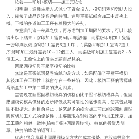
紙卷——印刷+模切——加工完紙盒
很明顯，這種生産方式減少了資金投入、模切消耗和勞動力投
入，縮短了成品送達客戶的時間。這與單張紙紙盒加工中反複上
機、下機的多道加工工序有着極大的差别。
在意識到這一差異之後，再考慮到加工期限的要求，可以比較
得出以下結果：膠印加工需要5套印刷設備，而柔版印刷加工隻需
一套印刷設備;膠印加工需要6道工序，而柔版印刷加工隻需2道工
序;膠印加工最終需要10～12個工人，而柔版印刷加工隻需要2～3
個工人。工藝性上的優劣是顯而易見的。
圓壓圓模切與平壓平模切的比較
無論是單張紙還是卷筒紙印刷方式，如果配備了平壓平模切，
其後加工在工藝性上就會存在一些缺陷。因此，模切工藝的選擇成
爲紙盒加工中第二重要的決定因素。
盡管現在圓壓圓模切模具的價格仍比平壓平模切模具高，但圓
壓圓模切模具價格的逐步降低及其可靠性的逐步提高，使其普及範
圍不斷擴大。到目前爲止，越來越多的紙盒加工商已經認識到圓壓
圓模切加工方式的優越性，主要體現在對較高的平均加工速度、加
工工藝的相似一緻性(輪轉印刷+圓壓圓模切)、較低的投資及簡
單、快捷的準備的認可上。
從表1很容易看出圓壓圓模切方式的成本優勢。在設備投資方