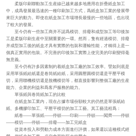
柔版印刷聯動加工生産線已越來越多地應用在折疊紙盒加工
中，成爲發展最迅速的一種印刷加工方式，爲紙盒加工業的發展帶
來巨大的動力。即使在紙盒加工市場增長最慢的一些地區，也出現
了較大的發展。
至今仍有一些加工商并不認爲模切、排廢和成型加工等印後加
工是柔版印刷生産中至關重要的一環。然而，隻有經過模切、排廢
并成型加工後的紙盒才具有實際的包裝和運輸性能，才稱得上是一
個真正實用的包裝。不完善的印後加工實際上使完美的印刷變得毫
無意義。
至今仍有許多因素制約着紙盒加工廠的加工效率。譬如到底是
采用單張紙給紙還是卷筒紙給紙，采用圓壓圓模切還是平壓平模
切，采用聯機模切還是脫機模切等，都直接影響到整個工廠的生産
能力、企業的利益和爲客戶服務的能力。
單張紙與卷筒紙加工的比較
在紙盒加工業内，現在占據市場份額較大的仍然是單張紙給
紙、多機膠印加工、平壓平模切的加工工藝。其工藝流程爲：
紙卷——單張紙——停頓——印刷——停頓——闖齊——停頓
——模切——停頓——排廢——加工完紙盒
從資本投入和勞動力成本方面進行評價，如果還以這種模式經