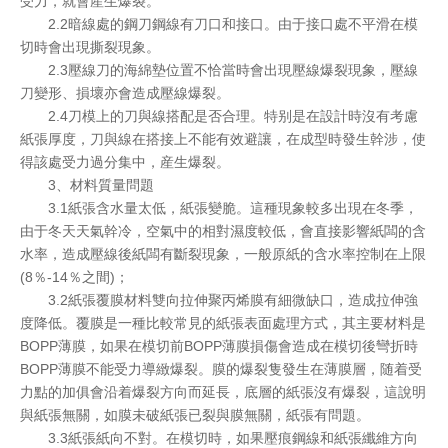
受力，就會産生爆裂。
2.2暗線處的鋼刀鋼線有刀口和接口。由于接口處不平滑在模
切時會出現撕裂現象。
2.3壓線刀的海綿墊位置不恰當時會出現壓線爆裂現象，壓線
刀變形、損壞亦會造成壓線爆裂。
2.4刀模上的刀與線搭配是否合理。特别是在設計時沒有考慮
紙張厚度，刀與線在搭接上不能有效避讓，在成型時發生幹涉，使
得該處受力過分集中，産生爆裂。
3、材料質量問題
3.1紙張含水量太低，紙張變脆。這種現象較多出現在冬季，
由于冬天天氣幹冷，空氣中的相對濕度較低，會直接影響紙闆的含
水率，造成壓線後紙闆有斷裂現象，一般原紙的含水率控制在上限
(8％-14％之間)；
3.2紙張覆膜材料雙向拉伸聚丙烯膜有細微缺口，造成拉伸強
度降低。覆膜是一種比較常見的紙張表面處理方式，其主要材料是
BOPP薄膜，如果在模切前BOPP薄膜損傷會造成在模切後彎折時
BOPP薄膜不能受力導緻爆裂。膜的爆裂隻發生在薄膜層，随着受
力點的加俱會沿着爆裂方向而延長，底層的紙張沒有爆裂，這說明
與紙張無關，如膜未破紙張已裂與膜無關，紙張有問題。
3.3紙張紙向不對。在模切時，如果壓痕鋼線和紙張纖維方向