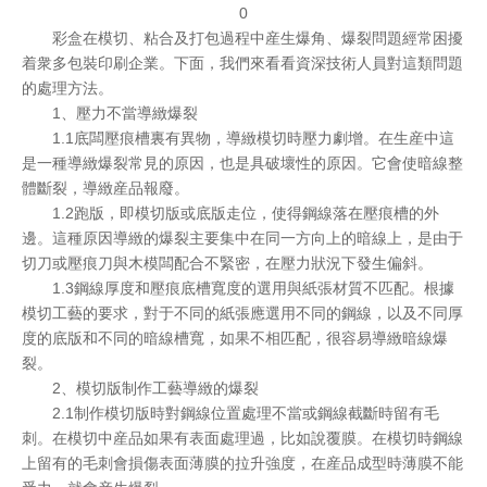
0
彩盒在模切、粘合及打包過程中産生爆角、爆裂問題經常困擾
着衆多包裝印刷企業。下面，我們來看看資深技術人員對這類問題
的處理方法。
1、壓力不當導緻爆裂
1.1底闆壓痕槽裏有異物，導緻模切時壓力劇增。在生産中這
是一種導緻爆裂常見的原因，也是具破壞性的原因。它會使暗線整
體斷裂，導緻産品報廢。
1.2跑版，即模切版或底版走位，使得鋼線落在壓痕槽的外
邊。這種原因導緻的爆裂主要集中在同一方向上的暗線上，是由于
切刀或壓痕刀與木模闆配合不緊密，在壓力狀況下發生偏斜。
1.3鋼線厚度和壓痕底槽寬度的選用與紙張材質不匹配。根據
模切工藝的要求，對于不同的紙張應選用不同的鋼線，以及不同厚
度的底版和不同的暗線槽寬，如果不相匹配，很容易導緻暗線爆
裂。
2、模切版制作工藝導緻的爆裂
2.1制作模切版時對鋼線位置處理不當或鋼線截斷時留有毛
刺。在模切中産品如果有表面處理過，比如說覆膜。在模切時鋼線
上留有的毛刺會損傷表面薄膜的拉升強度，在産品成型時薄膜不能