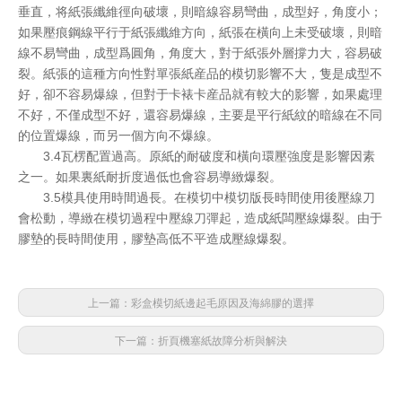
垂直，将紙張纖維徑向破壞，則暗線容易彎曲，成型好，角度小；
如果壓痕鋼線平行于紙張纖維方向，紙張在橫向上未受破壞，則暗
線不易彎曲，成型爲圓角，角度大，對于紙張外層撐力大，容易破
裂。紙張的這種方向性對單張紙産品的模切影響不大，隻是成型不
好，卻不容易爆線，但對于卡裱卡産品就有較大的影響，如果處理
不好，不僅成型不好，還容易爆線，主要是平行紙紋的暗線在不同
的位置爆線，而另一個方向不爆線。
3.4瓦楞配置過高。原紙的耐破度和橫向環壓強度是影響因素
之一。如果裏紙耐折度過低也會容易導緻爆裂。
3.5模具使用時間過長。在模切中模切版長時間使用後壓線刀
會松動，導緻在模切過程中壓線刀彈起，造成紙闆壓線爆裂。由于
膠墊的長時間使用，膠墊高低不平造成壓線爆裂。
上一篇：彩盒模切紙邊起毛原因及海綿膠的選擇
下一篇：折頁機塞紙故障分析與解決